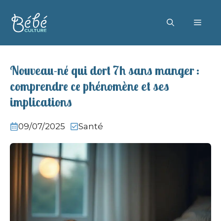
Aller
au
MEN
contenu
Nouveau-né qui dort 7h sans manger :
comprendre ce phénomène et ses
implications
09/07/2025
Santé